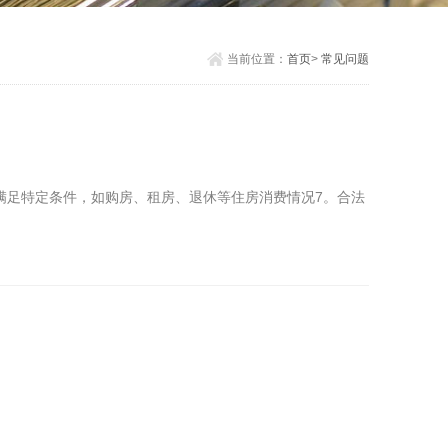
当前位置：
首页
>
常见问题
满足特定条件，如购房、租房、退休等住房消费情况7。合法