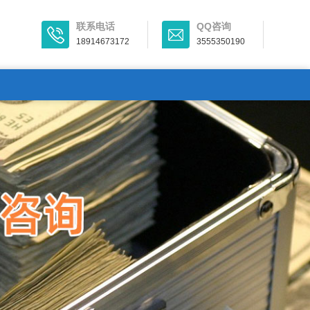
联系电话
QQ咨询
18914673172
3555350190